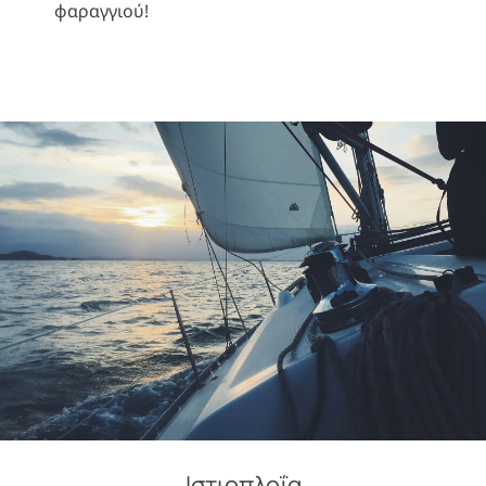
φαραγγιού!
Ιστιοπλοΐα