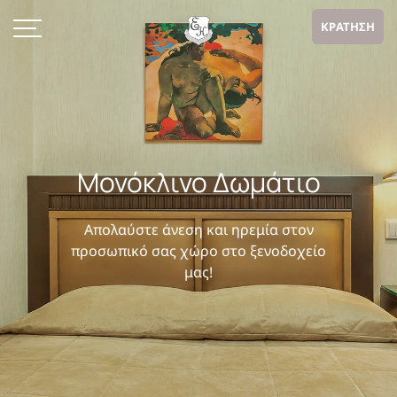
ΚΡΑΤΗΣΗ
Μονόκλινο Δωμάτιο
Απολαύστε άνεση και ηρεμία στον
προσωπικό σας χώρο στο ξενοδοχείο
μας!