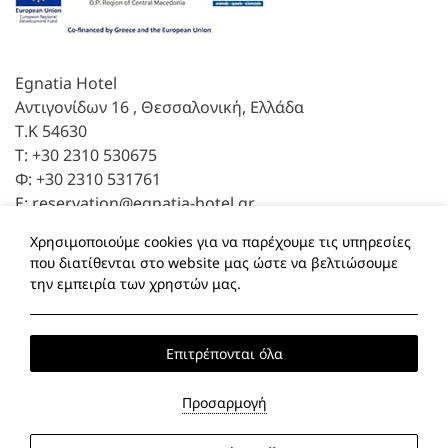
Egnatia Hotel
Αντιγονίδων 16 , Θεσσαλονική, Ελλάδα
Τ.Κ 54630
Τ:
+30 2310 530675
Φ: +30 2310 531761
E:
reservation@egnatia-hotel.gr
Χρησιμοποιούμε cookies για να παρέχουμε τις υπηρεσίες
Ακολουθήστε μας
που διατίθενται στο website μας ώστε να βελτιώσουμε
την εμπειρία των χρηστών μας.
Facebook
TripAdvisor
Επιτρέπονται όλα
Τοπική ώρα
23:52
Προσαρμογή
2026 @ Egnatia Hotel.
Powered by: About Hotelier
MHTE: 0933K273A0822500.
ΓΕΜΗ: 032385960.